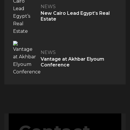
NEWS
New Cairo Lead Egypt’s Real
Estate
NEWS
Vantage at Akhbar Elyoum
Conference
QUICK ACCESS
Home
About Us
The V Perspective
Careers
Privacy Policy
Contact Us