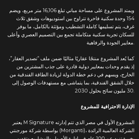
ويمتد المشروع على مساحة مباني تبلغ 16,106 متر مربع، ويضم
154 وحدة سكنية فاخرة تتراوح بين استوديوهات وشقق ثلاث
غرف، يتم تسليمها كاملة التشطيب ومؤثثة بالكامل، ما يوفر
للسكان تجربة سكنية متكاملة تجمع بين التصميم العصري وأعلى
معايير الجودة والرفاهية.
كما يُعد المشروع منتجًا عقاريًا مثاليًا ضمن ملف “تصدير العقار”،
إذ يقدم وحدات بمعايير دولية قادرة على جذب المشترين من
الخارج، ويسهم في دعم خطة الدولة لزيادة الطاقة الفندقية من
خلال الشقق الفندقية، بما يتماشى مع مستهدفات الوصول إلى
30 مليون سائح بحلول 2030.
الإدارة الاحترافية للمشروع
المشروع الأول في مصر الذي تتم إدارته
M Signature
يعتبر
بواسطة شركة مورجنتي (Morganti)، الشركة العالمية الرائدة
بخبرة تزيد عن 100 عام في إدارة الأصول والمشاريع وتقديم