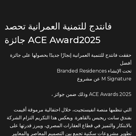
EMAIL ADDRESS
info@vantage-developments.com
فانتدج للتمنية العمرانية تحصد
PHONE NO
جائزة ACE Award2025
19135
حققت فانتدج للتنمية العمرانية إنجازًا جديدًا بحصولها على جائزة
ADDRESS
أفضل
Branded Residences تحت الإنشاء
Ground floor, building 233- Part 2 -5th
عن مشروع M Signature
Settlement , New Cairo, Cairo, Egypt
، وذلك ضمن جوائز ACE Awards 2025
التي تنظمها منصة انفيستجيت، خلال احتفالية مرموقة أقيمت
بفندق سانت ريجيس بالقاهرة. ويعكس هذا التكريم التزام الشركة
بالابتكار والتميز في قطاع العقارات المصري، ويبرز قدرتها على
تطوير مشروعات سكنية تجمع بين التصميم المعاصر والمعايير