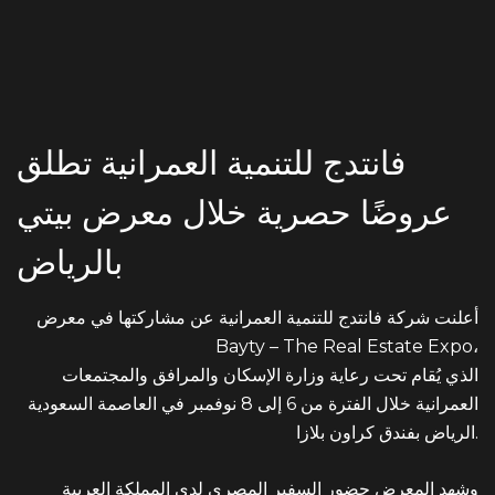
PHONE NO
19135
ADDRESS
فانتدج للتنمية العمرانية تطلق
Ground floor, building 233- Part 2 -5th
Settlement , New Cairo, Cairo, Egypt
عروضًا حصرية خلال معرض بيتي
بالرياض
أعلنت شركة فانتدج للتنمية العمرانية عن مشاركتها في معرض
Bayty – The Real Estate Expo،
الذي يُقام تحت رعاية وزارة الإسكان والمرافق والمجتمعات
العمرانية خلال الفترة من 6 إلى 8 نوفمبر في العاصمة السعودية
الرياض بفندق كراون بلازا.
وشهد المعرض حضور السفير المصري لدى المملكة العربية