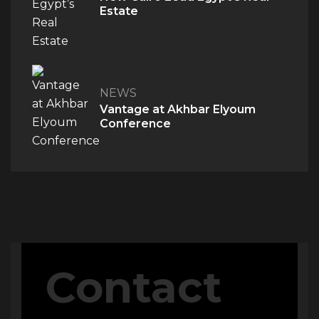
Estate
NEWS
Vantage at Akhbar Elyoum
Conference
QUICK ACCESS
Home
About Us
Contact
The V Perspective
Careers
Privacy Policy