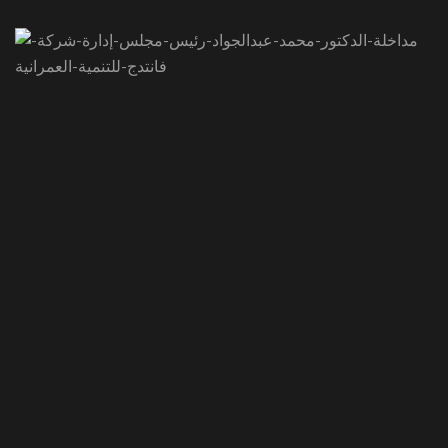
EMAIL ADDRESS
info@vantage-developments.com
PHONE NO
19135