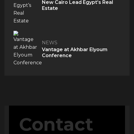
New Cairo Lead Egypt’s Real
Estate
NEWS
Vantage at Akhbar Elyoum
Conference
Contact
QUICK ACCESS
Home