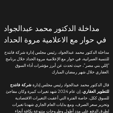
ADDRESS
Ground floor, building 233- Part 2 -5th
مداخلة الدكتور محمد عبدالجواد
Settlement , New Cairo, Cairo, Egypt
في حوار مع الاعلامية مروة الحداد
مداخلة الدكتور محمد عبدالجواد، رئيس مجلس إدارة شركة فانتدج
للتنمية العمرانية، في حوار مع الإعلامية مروة الحداد خلال برنامج
“إللي بني مصر”، حيث تحدث
عن أبرز مؤشرات أداء السوق
العقاري خلال شهر رمضان المبارك.
قال الدكتور محمد عبدالجواد رئيس مجلس إدارة
شركة فانتدج
للتطوير العقاري
، إن عام 2024 شهد تغيرات كبيرة وكان مفاجئ
للسوق ككل، خاصة الفترة التي أعقبت التغيرات الاقتصادية
وتحرير سعر الصرف، ومع بدايات العام الجاري شهدنا تغيرات
لطرق الدفع علي مدد أطول وطروحات متنوعة بكافة أنحاء